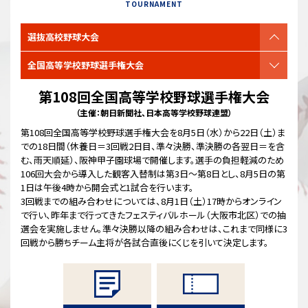
TOURNAMENT
選抜高校野球大会
全国高等学校野球
選手権大会
第108回全国高等学校野球選手権大会
（主催：朝日新聞社、日本高等学校野球連盟）
第108回全国高等学校野球選手権大会を8月5日（水）から22日（土）ま
での18日間（休養日＝3回戦2日目、準々決勝、準決勝の各翌日＝を含
む、雨天順延）、阪神甲子園球場で開催します。選手の負担軽減のため
106回大会から導入した観客入替制は第3日～第8日とし、8月5日の第
1日は午後4時から開会式と1試合を行います。
3回戦までの組み合わせについては、8月1日（土）17時からオンライン
で行い、昨年まで行ってきたフェスティバルホール（大阪市北区）での抽
選会を実施しません。準々決勝以降の組み合わせは、これまで同様に3
回戦から勝ちチーム主将が各試合直後にくじを引いて決定します。