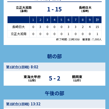
1 - 15
立正大淞南
長崎日大
(島根)
(長崎)
1
2
3
4
5
6
7
8
9
計
長崎日大
0
3
0
0
0
3
3
2
4
15
立正大淞南
0
0
0
0
0
1
0
0
0
1
終了時間 : 21時30分 観客数 : 7,000人
朝の部
8:02
第1試合(1回戦)
5 - 2
東海大甲府
鶴岡東
(山梨)
(山形)
午後の部
13:32
第2試合(1回戦)