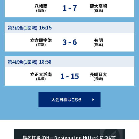
1 - 7
八幡商
健大高崎
(滋賀)
(群馬)
16:15
第3試合(1回戦)
3 - 6
立命館宇治
有明
(京都)
(熊本)
18:58
第4試合(1回戦)
1 - 15
立正大淞南
長崎日大
(島根)
(長崎)
大会日程はこちら
指名打者（DH＝Designated Hitter）について