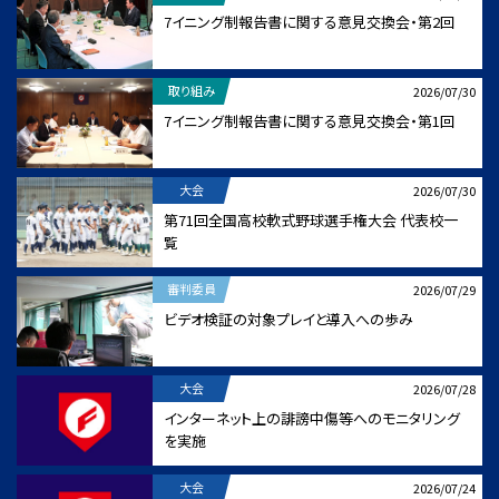
7イニング制報告書に関する意見交換会・第2回
取り組み
2026/07/30
7イニング制報告書に関する意見交換会・第1回
大会
2026/07/30
第71回全国高校軟式野球選手権大会 代表校一
覧
審判委員
2026/07/29
ビデオ検証の対象プレイと導入への歩み
大会
2026/07/28
インターネット上の誹謗中傷等へのモニタリング
を実施
大会
2026/07/24