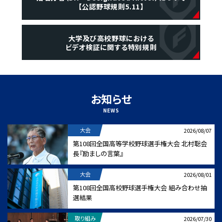
【公認野球規則5.11】
大学及び高校野球における
ビデオ検証に関する特別規則
お知らせ
NEWS
大会
2026/08/07
第108回全国高等学校野球選手権大会 北村聡会
長『励ましの言葉』
大会
2026/08/01
第108回全国高校野球選手権大会 組み合わせ抽
選結果
取り組み
2026/07/30