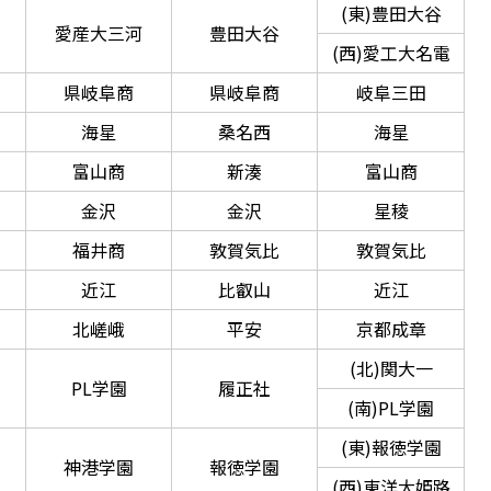
(東)豊田大谷
愛産大三河
豊田大谷
(西)愛工大名電
県岐阜商
県岐阜商
岐阜三田
海星
桑名西
海星
富山商
新湊
富山商
金沢
金沢
星稜
福井商
敦賀気比
敦賀気比
近江
比叡山
近江
北嵯峨
平安
京都成章
(北)関大一
PL学園
履正社
(南)PL学園
(東)報徳学園
神港学園
報徳学園
(西)東洋大姫路