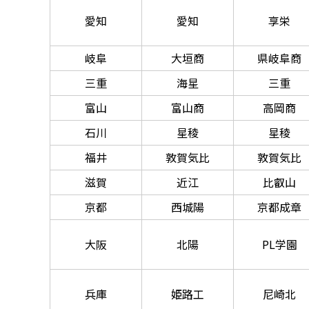
愛知
愛知
享栄
岐阜
大垣商
県岐阜商
三重
海星
三重
富山
富山商
高岡商
石川
星稜
星稜
福井
敦賀気比
敦賀気比
滋賀
近江
比叡山
京都
西城陽
京都成章
大阪
北陽
PL学園
兵庫
姫路工
尼崎北