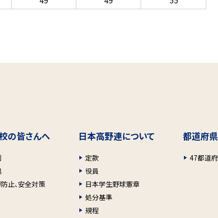
49
49
55
校の皆さんへ
日本高野連について
都道府県
則
定款
47都道
具
役員
ガ防止、安全対策
日本学生野球憲章
処分基準
規程