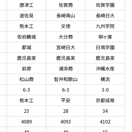
唐津工
佐賀商
佐賀学園
波佐見
長崎南山
長崎日大
熊本工
文徳
九州学院
佐伯鶴城
大分商
柳ヶ浦
都城
宮崎日大
日南学園
鹿児島実
鹿児島実
鹿児島実
前原
浦添商
沖縄水産
松山商
智弁和歌山
横浜
6-3
6-3
3-0
熊本工
平安
京都成章
23
28
34
4089
4093
4102