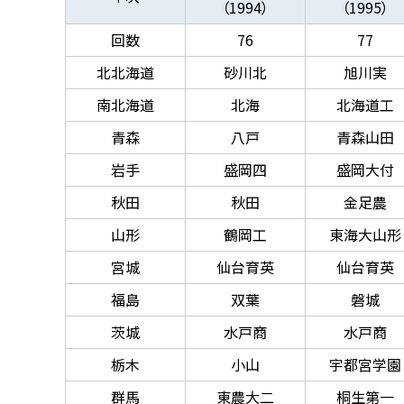
（1994）
（1995）
回数
76
77
北北海道
砂川北
旭川実
南北海道
北海
北海道工
青森
八戸
青森山田
岩手
盛岡四
盛岡大付
秋田
秋田
金足農
山形
鶴岡工
東海大山形
宮城
仙台育英
仙台育英
福島
双葉
磐城
茨城
水戸商
水戸商
栃木
小山
宇都宮学園
群馬
東農大二
桐生第一