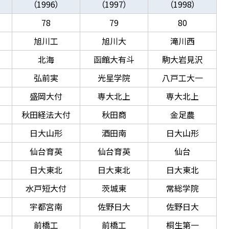
（1996）
（1997）
（1998）
78
79
80
旭川工
旭川大
滝川西
北海
函館大有斗
駒大岩見沢
弘前実
光星学院
八戸工大一
盛岡大付
専大北上
専大北上
秋田経法大付
秋田商
金足農
日大山形
酒田南
日大山形
仙台育英
仙台育英
仙台
日大東北
日大東北
日大東北
水戸短大付
茨城東
常総学院
宇都宮南
佐野日大
佐野日大
前橋工
前橋工
桐生第一