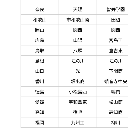
奈良
天理
智弁学園
和歌山
市和歌山商
田辺
岡山
関西
関西
広島
山陽
宮島工
鳥取
八頭
倉吉東
島根
江の川
江の川
山口
光
下関商
香川
坂出商
観音寺中央
徳島
小松島西
鳴門
愛媛
宇和島東
松山商
高知
宿毛
高知商
福岡
九州工
柳川