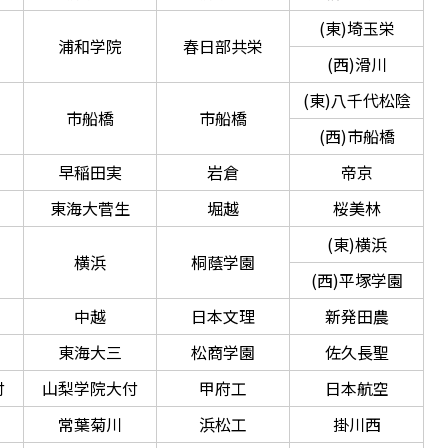
(東)埼玉栄
浦和学院
春日部共栄
(西)滑川
(東)八千代松陰
市船橋
市船橋
(西)市船橋
早稲田実
岩倉
帝京
東海大菅生
堀越
桜美林
(東)横浜
横浜
桐蔭学園
(西)平塚学園
中越
日本文理
新発田農
東海大三
松商学園
佐久長聖
付
山梨学院大付
甲府工
日本航空
常葉菊川
浜松工
掛川西