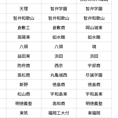
天理
智弁学園
智弁学園
智弁和歌山
智弁和歌山
智弁和歌山
倉敷工
倉敷商
岡山城東
高陽東
如水館
如水館
八頭
八頭
境
益田東
浜田
浜田
防府商
西京
宇部商
高松商
丸亀城西
尽誠学園
新野
徳島商
徳島商
松山商
宇和島東
宇和島東
明徳義塾
高知商
明徳義塾
東筑
福岡工大付
東福岡