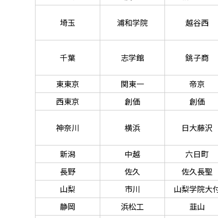
埼玉
浦和学院
越谷西
千葉
志学館
銚子商
東東京
関東一
帝京
西東京
創価
創価
神奈川
横浜
日大藤沢
新潟
中越
六日町
長野
佐久
佐久長聖
山梨
市川
山梨学院大
静岡
浜松工
韮山