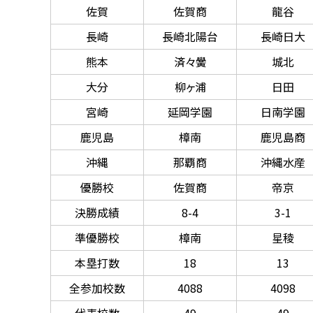
佐賀
佐賀商
龍谷
長崎
長崎北陽台
長崎日大
熊本
済々黌
城北
大分
柳ヶ浦
日田
宮崎
延岡学園
日南学園
鹿児島
樟南
鹿児島商
沖縄
那覇商
沖縄水産
優勝校
佐賀商
帝京
決勝成績
8-4
3-1
準優勝校
樟南
星稜
本塁打数
18
13
全参加校数
4088
4098