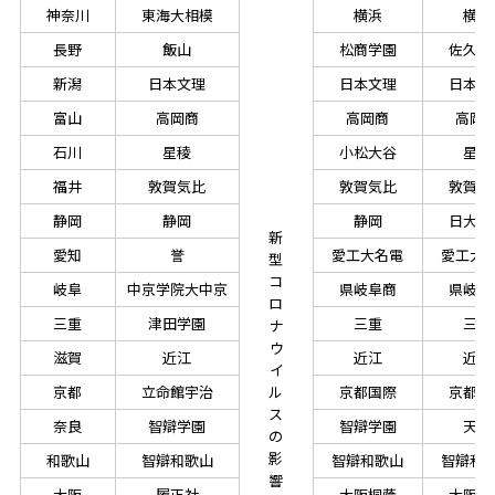
神奈川
東海大相模
横浜
横浜
長野
飯山
松商学園
佐久長
新潟
日本文理
日本文理
日本文
富山
高岡商
高岡商
高岡
石川
星稜
小松大谷
星稜
福井
敦賀気比
敦賀気比
敦賀気
静岡
静岡
静岡
日大三
新
愛知
誉
愛工大名電
愛工大
型
コ
岐阜
中京学院大中京
県岐阜商
県岐阜
ロ
三重
津田学園
三重
三重
ナ
ウ
滋賀
近江
近江
近江
イ
京都
立命館宇治
ル
京都国際
京都国
ス
奈良
智辯学園
智辯学園
天理
の
影
和歌山
智辯和歌山
智辯和歌山
智辯和
響
大阪
履正社
大阪桐蔭
大阪桐