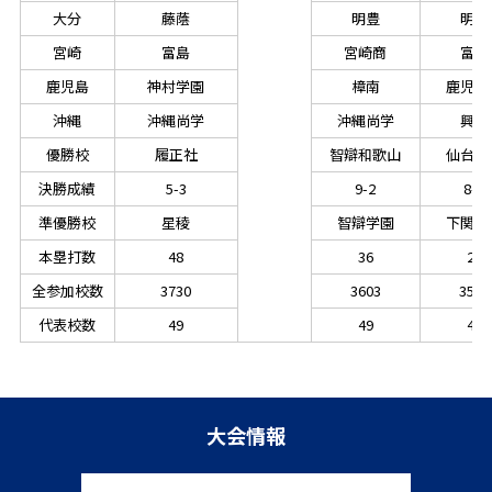
大分
藤蔭
明豊
明豊
宮崎
富島
宮崎商
富島
鹿児島
神村学園
樟南
鹿児島
沖縄
沖縄尚学
沖縄尚学
興南
優勝校
履正社
智辯和歌山
仙台育
決勝成績
5-3
9-2
8-1
準優勝校
星稜
智辯学園
下関国
本塁打数
48
36
28
全参加校数
3730
3603
3547
代表校数
49
49
49
大会情報