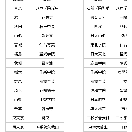
青森
八戸学院光星
弘前学院聖愛
八戸学院
岩手
花巻東
盛岡大付
一関学
秋田
秋田中央
明桜
能代松
山形
鶴岡東
日大山形
鶴岡
宮城
仙台育英
東北学院
仙台育
福島
聖光学院
日大東北
聖光学
茨城
霞ヶ浦
鹿島学園
明秀日
栃木
作新学院
作新学院
國學院
群馬
前橋育英
前橋育英
樹徳
埼玉
花咲徳栄
浦和学院
聖望学
山梨
山梨学院
日本航空
山梨学
千葉
習志野
専大松戸
市船
東東京
関東一
二松学舎大付
二松学舎
西東京
国学院久我山
東海大菅生
日大