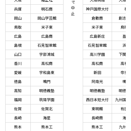
で
中
兵庫
明石商
神戸国際大付
社
止
岡山
岡山学芸館
倉敷商
創志学
鳥取
米子東
米子東
鳥取
広島
広島商
広島新庄
盈進
島根
石見智翠館
石見智翠館
浜田
山口
宇部鴻城
高川学園
下関国
香川
高松商
高松商
高松
愛媛
宇和島東
新田
帝京
徳島
鳴門
阿南光
鳴門
高知
明徳義塾
明徳義塾
明徳義
福岡
筑陽学園
西日本短大付
九州国際
佐賀
佐賀北
東明館
有田
長崎
海星
長崎商
海星
熊本
熊本工
熊本工
九州学