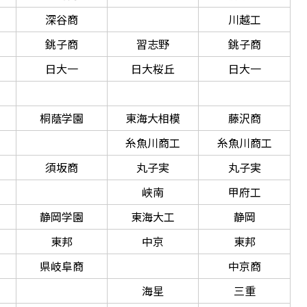
深谷商
川越工
銚子商
習志野
銚子商
日大一
日大桜丘
日大一
桐蔭学園
東海大相模
藤沢商
糸魚川商工
糸魚川商工
須坂商
丸子実
丸子実
峡南
甲府工
静岡学園
東海大工
静岡
東邦
中京
東邦
県岐阜商
中京商
海星
三重