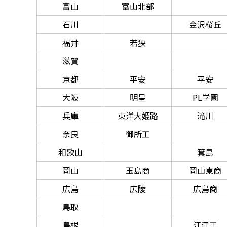
富山
富山北部
石川
金沢桜丘
福井
若狭
滋賀
京都
平安
平安
大阪
明星
PL学園
兵庫
東洋大姫路
滝川
奈良
御所工
和歌山
箕島
岡山
玉島商
岡山東商
広島
広陵
広島商
鳥取
島根
江津工