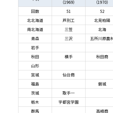
（1969）
（1970）
回数
51
52
北北海道
芦別工
北見柏陽
南北海道
三笠
北海
青森
三沢
五所川原農
岩手
秋田
横手
秋田商
山形
宮城
仙台商
福島
磐城
茨城
取手一
栃木
宇都宮学園
群馬
高崎商