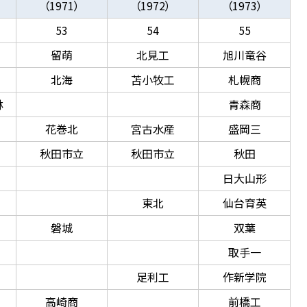
（1971）
（1972）
（1973）
53
54
55
留萌
北見工
旭川竜谷
北海
苫小牧工
札幌商
林
青森商
花巻北
宮古水産
盛岡三
秋田市立
秋田市立
秋田
日大山形
東北
仙台育英
磐城
双葉
取手一
足利工
作新学院
高崎商
前橋工