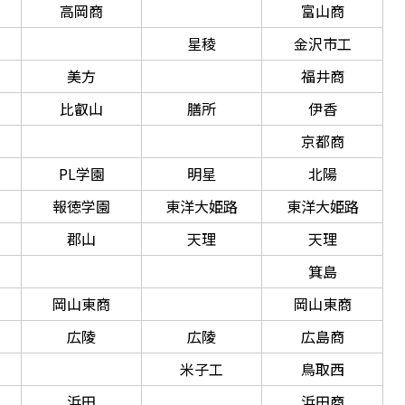
高岡商
富山商
星稜
金沢市工
美方
福井商
比叡山
膳所
伊香
京都商
PL学園
明星
北陽
報徳学園
東洋大姫路
東洋大姫路
郡山
天理
天理
箕島
岡山東商
岡山東商
広陵
広陵
広島商
米子工
鳥取西
浜田
浜田商