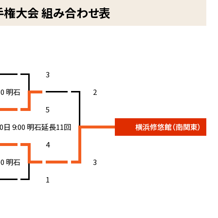
手権大会 組み合わせ表
3
30 明石
2
5
30日 9:00 明石延長11回
横浜修悠館（南関東）
4
00 明石
3
1