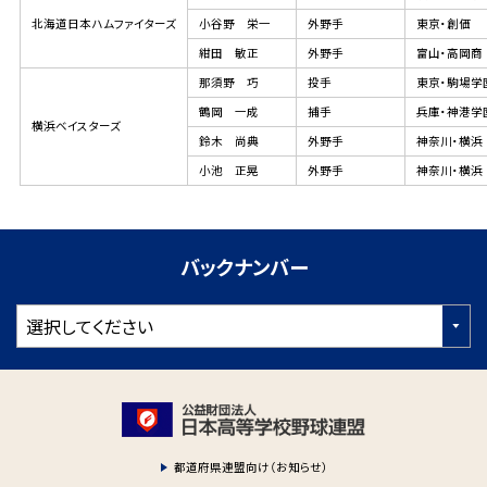
北海道日本ハムファイターズ
小谷野 栄一
外野手
東京・創価
紺田 敏正
外野手
富山・高岡商
那須野 巧
投手
東京・駒場学
鶴岡 一成
捕手
兵庫・神港学
横浜ベイスターズ
鈴木 尚典
外野手
神奈川・横浜
小池 正晃
外野手
神奈川・横浜
バックナンバー
都道府県連盟向け（お知らせ）