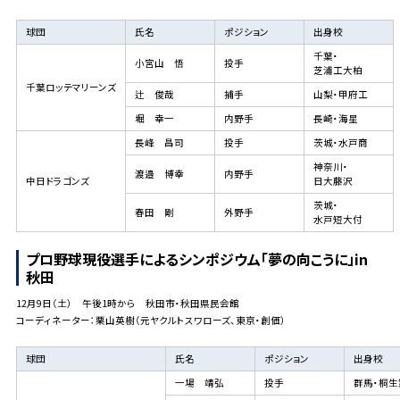
球団
氏名
ポジション
出身校
千葉・
小宮山 悟
投手
芝浦工大柏
千葉ロッテマリーンズ
辻 俊哉
捕手
山梨・甲府工
堀 幸一
内野手
長崎・海星
長峰 昌司
投手
茨城・水戸商
神奈川・
渡邉 博幸
内野手
中日ドラゴンズ
日大藤沢
茨城・
春田 剛
外野手
水戸短大付
プロ野球現役選手によるシンポジウム「夢の向こうに」in
秋田
12月9日（土） 午後1時から 秋田市・秋田県民会館
コーディネーター：栗山英樹（元ヤクルトスワローズ、東京・創価）
球団
氏名
ポジション
出身校
一場 靖弘
投手
群馬・桐生