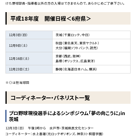
けた野球部員・指導者以外の方の入場はできませんので、あらかじめご了承下さい。
平成18年度 開催日程＜6府県＞
12月3日（日）
茨城（千葉ロッテ、中日）
秋田（東北楽天、東京ヤクルト）
12月9日（土）
大分（福岡ソフトバンク、読売）
京都（西武、阪神）
12月16日（土）
島根（オリックス、広島東洋）
12月23日（土）
静岡（北海道日本ハム、横浜）
※（）は担当球団
コーディネーター・パネリスト一覧
プロ野球現役選手によるシンポジウム「夢の向こうに」in
茨城
12月3日（日） 午後1時から 水戸市・茨城県民文化センター
コーディネーター：水上善雄（元ロッテオリオンズ、神奈川・桐蔭学園）