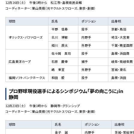
12月16日（土） 午後1時から 松江市・島根県民会館
コーディネーター：栗山英樹（元ヤクルトスワローズ、東京・創価）
球団
氏名
ポジション
出身校
平野 佳寿
投手
京都・鳥羽
オリックス・バファローズ
北川 博敏
内野手
埼玉・大宮東
相川 良太
外野手
千葉・暁星国際
佐々岡 真司
投手
島根・浜田商
広島東洋カープ
石原 慶幸
捕手
岐阜・県岐阜商
嶋 重宣
外野手
宮城・東北
福岡ソフトバンクホークス
和田 毅
投手
島根・浜田
プロ野球現役選手によるシンポジウム「夢の向こうに」in
静岡
12月23日（土） 午後1時から 静岡市・グランシップ
コーディネーター：栗山英樹（元ヤクルトスワローズ、東京・創価）
球団
氏名
ポジション
出身校
金子 誠
内野手
茨城・常総学