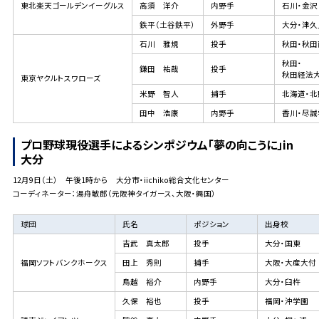
東北楽天ゴールデンイーグルス
高須 洋介
内野手
石川・金沢
鉄平（土谷鉄平）
外野手
大分・津久
石川 雅規
投手
秋田・秋田
秋田・
鎌田 祐哉
投手
秋田経法
東京ヤクルトスワローズ
米野 智人
捕手
北海道・北
田中 浩康
内野手
香川・尽誠
プロ野球現役選手によるシンポジウム「夢の向こうに」in
大分
12月9日（土） 午後1時から 大分市・iichiko総合文化センター
コーディネーター：湯舟敏郎（元阪神タイガース、大阪・興国）
球団
氏名
ポジション
出身校
吉武 真太郎
投手
大分・国東
福岡ソフトバンクホークス
田上 秀則
捕手
大阪・大産大付
鳥越 裕介
内野手
大分・臼杵
久保 裕也
投手
福岡・沖学園