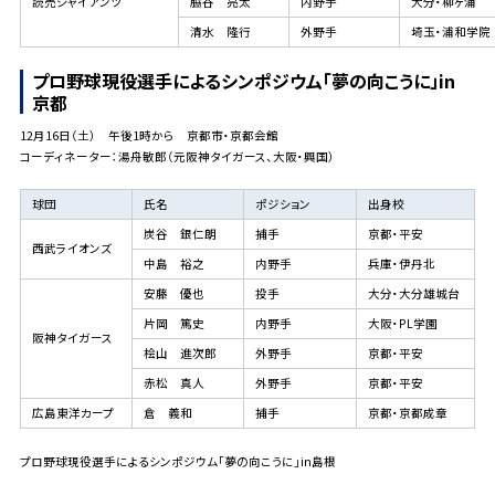
読売ジャイアンツ
脇谷 亮太
内野手
大分・柳ヶ浦
清水 隆行
外野手
埼玉・浦和学院
プロ野球現役選手によるシンポジウム「夢の向こうに」in
京都
12月16日（土） 午後1時から 京都市・京都会館
コーディネーター：湯舟敏郎（元阪神タイガース、大阪・興国）
球団
氏名
ポジション
出身校
炭谷 銀仁朗
捕手
京都・平安
西武ライオンズ
中島 裕之
内野手
兵庫・伊丹北
安藤 優也
投手
大分・大分雄城台
片岡 篤史
内野手
大阪・PL学園
阪神タイガース
桧山 進次郎
外野手
京都・平安
赤松 真人
外野手
京都・平安
広島東洋カープ
倉 義和
捕手
京都・京都成章
プロ野球現役選手によるシンポジウム「夢の向こうに」in島根