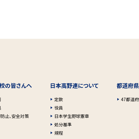
校の皆さんへ
日本高野連について
都道府県
則
定款
47都道
具
役員
ガ防止、安全対策
日本学生野球憲章
処分基準
規程