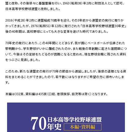
盟と改称、その後徐々に基盤整備を行い、1963（昭和38）年2月に財団法人として認可、
日本高等学校野球連盟と改称しました。
2016（平成28）年2月に連盟結成70周年を迎え、その3年前から連盟史の発行に取りか
かってきましたが、1976（昭和51）年12月に発行された「日本高等学校野球連盟30年史」
後の40年間は、高校野球にとっても大きな変革を遂げた時代でありました。
70年史の発行にあたり、この40年間にとどまらず、我が国にベースボールが伝承された
黎明期から、学生野球がいかに醸成されたのか、また戦後の草創期に起きた諸問題につ
いて、今後はその足跡をたどるのが困難になると思われ、現在野球会館に残された資料
をつぶさに見直しました。
このため、新たな連盟史の発行が70年の節目から遅延しましたが、後世の道標となる資
料をまとめることができましたので、若干数にはなりますがご希望の方に頒布いたしま
す。
本編は332頁、資料編は435頁（口絵、巻頭挨拶、目次等は除く）となります。