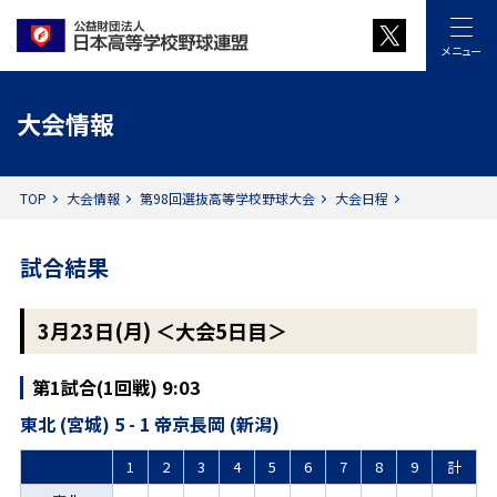
メニュー
大会情報
TOP
大会情報
第98回選抜高等学校野球大会
大会日程
試合結果
3月23日(月) ＜大会5日目＞
第1試合(1回戦) 9:03
東北 (宮城) 5 - 1 帝京長岡 (新潟)
1
2
3
4
5
6
7
8
9
計