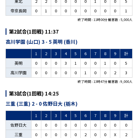
東北
2
2
0
0
0
0
1
0
0
5
帝京長岡
0
1
0
0
0
0
0
0
0
1
終了時間 : 11時00分 観客数 : 5,000人
第2試合(1回戦) 11:37
高川学園 (山口) 3 - 5 英明 (香川)
1
2
3
4
5
6
7
8
9
計
英明
0
0
0
3
1
0
0
1
0
5
高川学園
0
0
0
0
0
1
0
0
2
3
終了時間 : 13時47分 観客数 : 9,000人
第3試合(1回戦) 14:25
三重 (三重) 2 - 0 佐野日大 (栃木)
1
2
3
4
5
6
7
8
9
計
佐野日大
0
0
0
0
0
0
0
0
0
0
三重
0
0
0
0
0
2
0
0
X
2