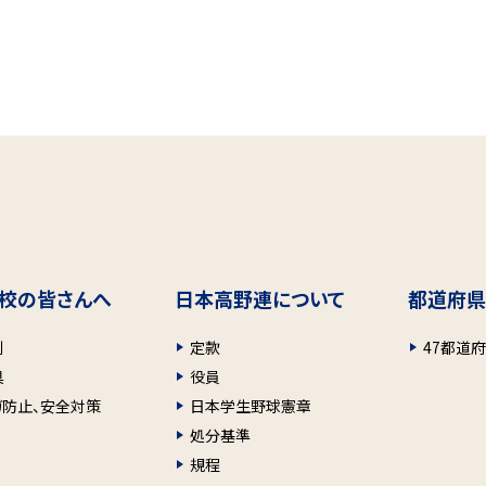
校の皆さんへ
日本高野連について
都道府県
則
定款
47都道
具
役員
ガ防止、安全対策
日本学生野球憲章
処分基準
規程